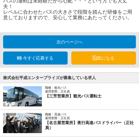
バスの運転は未経験だから心配・・・という方でも大丈
夫！
レベルに合わせたバスの大きさで段階を踏んだ研修をご用
意しておりますので、安心して業務にあたってください。
次のページへ
今すぐ応募する
気になる
株式会社平成エンタープライズが募集している求人
職種：観光バス
雇用形態：正社員
【三芳営業所】観光バス運転士
職種：高速バス
雇用形態：正社員
【名古屋営業所】夜行高速バスドライバー（正社
員）