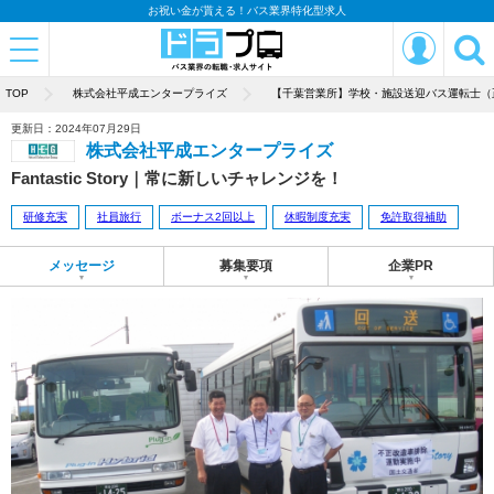
お祝い金が貰える！バス業界特化型求人
TOP
株式会社平成エンタープライズ
【千葉営業所】学校・施設送迎バス運転士（
更新日：2024年07月29日
株式会社平成エンタープライズ
Fantastic Story｜常に新しいチャレンジを！
研修充実
社員旅行
ボーナス2回以上
休暇制度充実
免許取得補助
メッセージ
募集要項
企業PR