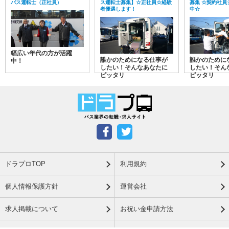
バス運転士（正社員）
ス運転士募集】☆正社員☆経験
募集 ☆契約社員
者優遇します！
中☆
幅広い年代の方が活躍
誰かのためになる仕事が
誰かのために
中！
したい！そんなあなたに
したい！そん
ピッタリ
ピッタリ
ドラプロTOP
利用規約
個人情報保護方針
運営会社
求人掲載について
お祝い金申請方法