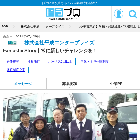
お祝い金が貰える！バス業界特化型求人
TOP
株式会社平成エンタープライズ
【小平営業所】学校・施設送迎バス運転士（
更新日：2024年07月29日
株式会社平成エンタープライズ
Fantastic Story｜常に新しいチャレンジを！
研修充実
社員旅行
ボーナス2回以上
産休・育児休暇制度
休暇制度充実
メッセージ
募集要項
企業PR