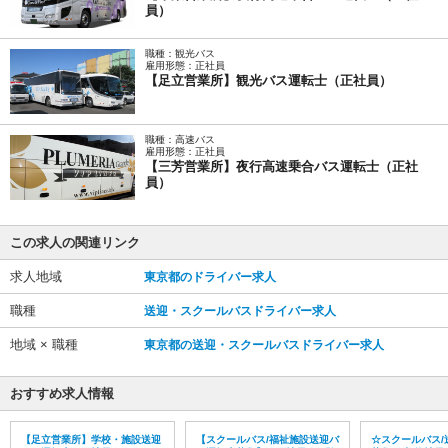
員）
職種：観光バス
雇用形態：正社員
【足立営業所】観光バス運転士（正社員）
職種：高速バス
雇用形態：正社員
【三芳営業所】夜行高速乗合バス運転士（正社
員）
この求人の関連リンク
求人地域
東京都のドライバー求人
職種
送迎・スクールバスドライバー求人
地域 × 職種
東京都の送迎・スクールバスドライバー求人
おすすめ求人情報
【足立営業所】学校・施設送迎
【スクールバス/福祉施設送迎バ
☆スクールバス/