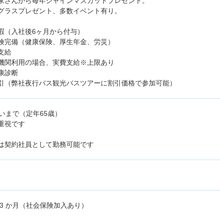
家さんから毎年シャインマスカットプレゼント。
グラスプレゼント、多数イベント有り。
暇（入社後6ヶ月から付与）
険完備（健康保険、厚生年金、労災）
支給
機関利用の場合、実費支給※上限あり
康診断
引（弊社夜行バス観光バスツアーに割引価格で参加可能）
らいまで（定年65歳）
重視です
は契約社員として勤務可能です
 3 か月（社会保険加入あり）