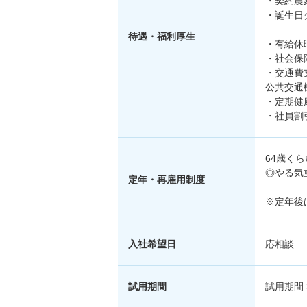
・契約農
・誕生日
待遇・福利厚生
・有給休
・社会保
・交通費
公共交通
・定期健
・社員割
64歳く
◎やる気
定年・再雇用制度
※定年後
入社希望日
応相談
試用期間
試用期間