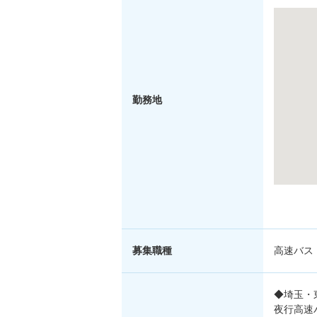
勤務地
募集職種
高速バス
◆埼玉・
夜行高速