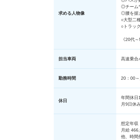
◎バスが
◎チーム
求める人物像
◎腰を据
○大型二
○トラッ
《20代
担当車両
高速乗合
勤務時間
20：00
年間休日
休日
月9日休
想定年収：
月給 46
他、時間