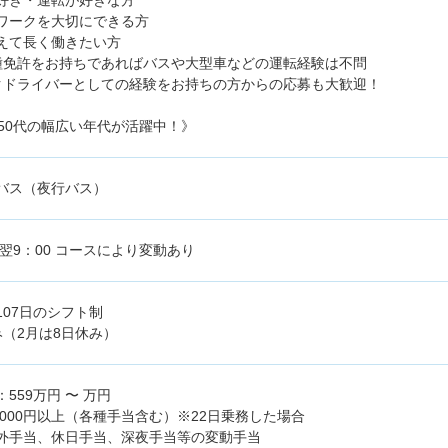
好き・運転が好きな方
ワークを大切にできる方
えて長く働きたい方
種免許をお持ちであればバスや大型車などの運転経験は不問
クドライバーとしての経験をお持ちの方からの応募も大歓迎！
～50代の幅広い年代が活躍中！》
バス（夜行バス）
～翌9：00 コースにより変動あり
107日のシフト制
み（2月は8日休み）
559万円 〜 万円
6,000円以上（各種手当含む）※22日乗務した場合
外手当、休日手当、深夜手当等の変動手当