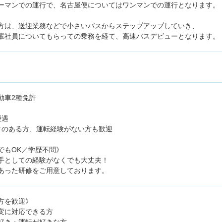
ーマンでの運行で、名古屋便についてはワンマンでの運行となります。
方は、送迎業務などで小さいバスからステップアップしていき、
輩社員についてもらっての乗務を経て、高速バスデビューとなります。
動車2種免許
優遇
クのある方、運転経験がない方も歓迎
でもOK／学歴不問》
手としての経験がなくでも大丈夫！
あった研修をご用意しております。
方を歓迎》
変に対応できる方