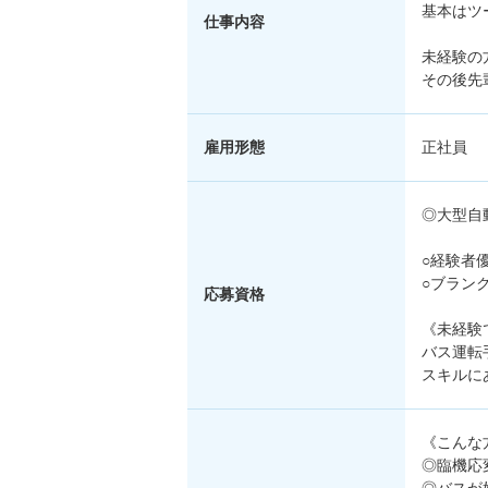
基本はツ
仕事内容
未経験の
その後先
雇用形態
正社員
◎大型自
○経験者
○ブラン
応募資格
《未経験
バス運転
スキルに
《こんな
◎臨機応