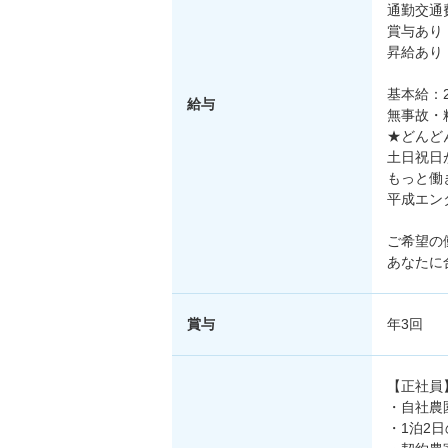
通勤交通費
賞与あり
昇給あり
基本給：2
給与
無事故・精
★どんど
土日祝日
もっと働
平成エン
ご希望の
あなたに
賞与
年3回
【正社員
・自社農
・1泊2