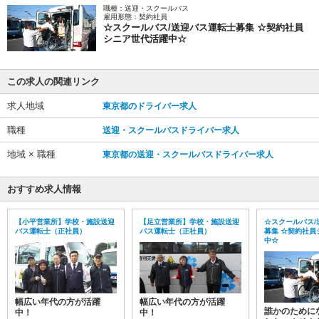
職種：送迎・スクールバス
雇用形態：契約社員
☆スクールバス/送迎バス運転士募集 ☆契約社員
シニア世代活躍中☆
この求人の関連リンク
求人地域
東京都のドライバー求人
職種
送迎・スクールバスドライバー求人
地域 × 職種
東京都の送迎・スクールバスドライバー求人
おすすめ求人情報
【小平営業所】学校・施設送迎
【足立営業所】学校・施設送迎
☆スクールバス/
バス運転士（正社員）
バス運転士（正社員）
募集 ☆契約社員
中☆
幅広い年代の方が活躍
幅広い年代の方が活躍
誰かのために
中！
中！