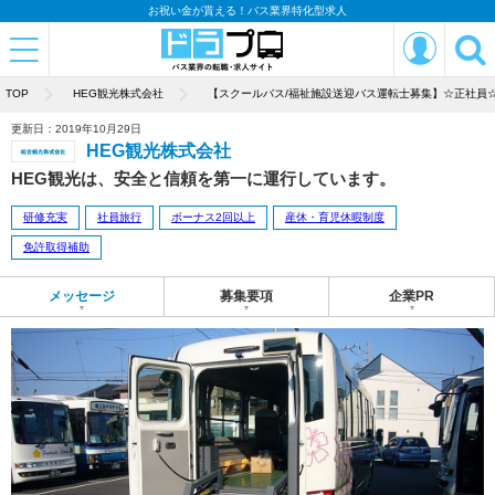
お祝い金が貰える！バス業界特化型求人
TOP
HEG観光株式会社
【スクールバス/福祉施設送迎バス運転士募集】☆正社員
更新日：2019年10月29日
HEG観光株式会社
HEG観光は、安全と信頼を第一に運行しています。
研修充実
社員旅行
ボーナス2回以上
産休・育児休暇制度
免許取得補助
メッセージ
募集要項
企業PR