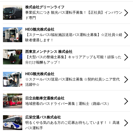
株式会社グリーンライフ
事業拡大につき 観光バス運転手募集！【正社員】インバウン
ド専門
HEG観光株式会社
【スクールバス/福祉施設送迎バス運転士募集】☆正社員☆経
験者優遇します！
西東京メンテナンス 株式会社
【大型バスの整備士募集】キャリアアップも可能！頑張った
分だけ報酬もアップ！
HEG観光株式会社
☆スクールバス/送迎バス運転士募集 ☆契約社員シニア世代
活躍中☆
日立自動車交通株式会社
地域密着のバスドライバー募集｜運転士（路線バス）
広栄交通バス株式会社
明るくやる気のある方のご応募お待ちしています！ ｌ 高速
バス運転手