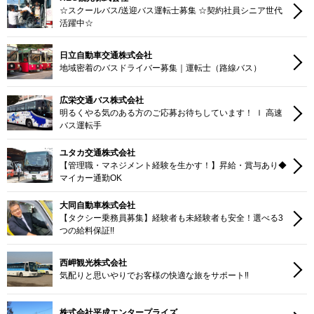
☆スクールバス/送迎バス運転士募集 ☆契約社員シニア世代
活躍中☆
日立自動車交通株式会社
地域密着のバスドライバー募集｜運転士（路線バス）
広栄交通バス株式会社
明るくやる気のある方のご応募お待ちしています！ ｌ 高速
バス運転手
ユタカ交通株式会社
【管理職・マネジメント経験を生かす！】昇給・賞与あり◆
マイカー通勤OK
大同自動車株式会社
【タクシー乗務員募集】経験者も未経験者も安全！選べる3
つの給料保証!!
西岬観光株式会社
気配りと思いやりでお客様の快適な旅をサポート‼
株式会社平成エンタープライズ