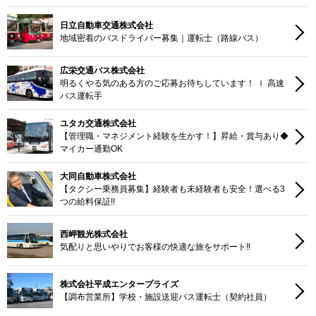
日立自動車交通株式会社
地域密着のバスドライバー募集｜運転士（路線バス）
広栄交通バス株式会社
明るくやる気のある方のご応募お待ちしています！ ｌ 高速
バス運転手
ユタカ交通株式会社
【管理職・マネジメント経験を生かす！】昇給・賞与あり◆
マイカー通勤OK
大同自動車株式会社
【タクシー乗務員募集】経験者も未経験者も安全！選べる3
つの給料保証!!
西岬観光株式会社
気配りと思いやりでお客様の快適な旅をサポート‼
株式会社平成エンタープライズ
【調布営業所】学校・施設送迎バス運転士（契約社員）