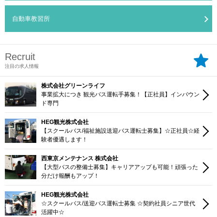
自動車教習所
Recruit
注目の求人情報
株式会社グリーンライフ
事業拡大につき 観光バス運転手募集！【正社員】インバウン
ド専門
HEG観光株式会社
【スクールバス/福祉施設送迎バス運転士募集】☆正社員☆経
験者優遇します！
西東京メンテナンス 株式会社
【大型バスの整備士募集】キャリアアップも可能！頑張った
分だけ報酬もアップ！
HEG観光株式会社
☆スクールバス/送迎バス運転士募集 ☆契約社員シニア世代
活躍中☆