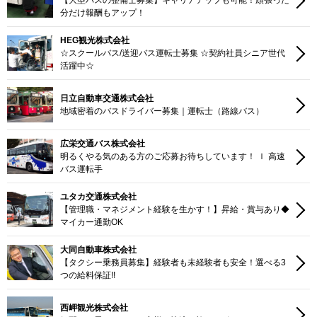
【大型バスの整備士募集】キャリアアップも可能！頑張った
分だけ報酬もアップ！
HEG観光株式会社
☆スクールバス/送迎バス運転士募集 ☆契約社員シニア世代
活躍中☆
日立自動車交通株式会社
地域密着のバスドライバー募集｜運転士（路線バス）
広栄交通バス株式会社
明るくやる気のある方のご応募お待ちしています！ ｌ 高速
バス運転手
ユタカ交通株式会社
【管理職・マネジメント経験を生かす！】昇給・賞与あり◆
マイカー通勤OK
大同自動車株式会社
【タクシー乗務員募集】経験者も未経験者も安全！選べる3
つの給料保証!!
西岬観光株式会社