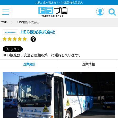
お祝い金が貰える！バス業界特化型求人
TOP
HEG観光株式会社
HEG観光株式会社
HEG観光は、安全と信頼を第一に運行しています。
企業紹介
企業情報