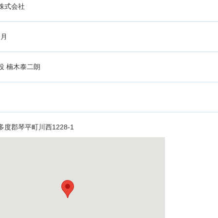
株式会社
9月
役 楠木泰二朗
度郡琴平町川西1228-1